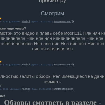
просмотру
Смотрим
Koshpil
Комментарии (2)
в:
3333
|
Добавил:
|
Дата:
19.07.2011
|
озги еще живы?
мотри это видео и плавь себе мозг!111 Нян нян н
нянянянянян
Нян нян нян нянянянянянян
Нян нян 
нянянянянянян
Нян нян нян
Нян нян нян
Нян нян
нян
нянянянянянян
Koshpil
Комментарии (0)
в:
1280
|
Добавил:
|
Дата:
18.07.2011
|
лностью залиты обзоры Рея имеющиеся на дан
момент.
Koshpil
Комментарии (0)
в:
1611
|
Добавил:
|
Дата:
15.07.2011
|
ие!
Обзоры смотреть в разделе
-