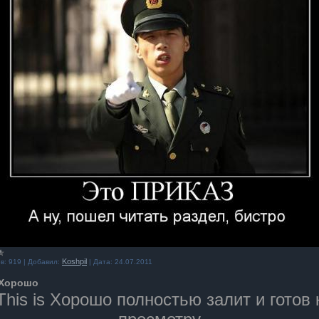
Koshpil
в:
919
|
Добавил:
|
Дата:
24.07.2011
s Хорошо
This is Хорошо полностью залит и готов 