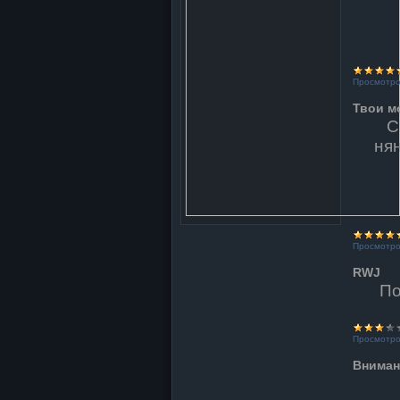
Просмотро
Твои м
С
ня
Просмотро
RWJ
По
Просмотро
Вниман